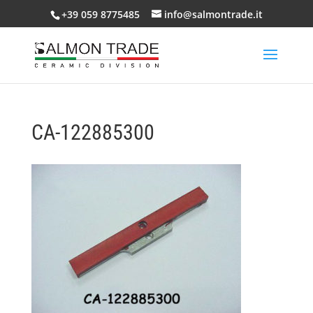
+39 059 8775485
info@salmontrade.it
CA-122885300